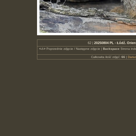
62 |
20250804 PL - Łódź. Orie
<-/->
Poprzednie zdjęcie / Następne zdjęcie |
Backspace
Strona ind
Całkowita ilość zdjęć:
66
|
Dari