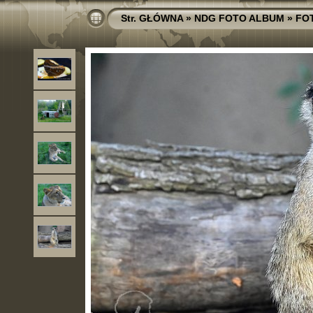
Str. GŁÓWNA
»
NDG FOTO ALBUM
»
FO