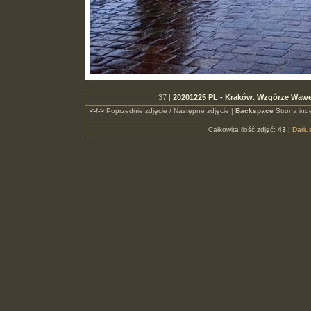
37 |
20201225 PL - Kraków. Wzgórze Wawe
<-/->
Poprzednie zdjęcie / Następne zdjęcie |
Backspace
Strona ind
Całkowita ilość zdjęć:
43
|
Dari