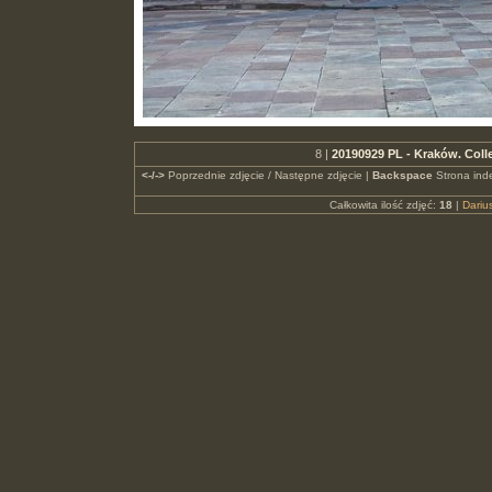
8 |
20190929 PL - Kraków. Col
<-/->
Poprzednie zdjęcie / Następne zdjęcie |
Backspace
Strona ind
Całkowita ilość zdjęć:
18
|
Dari