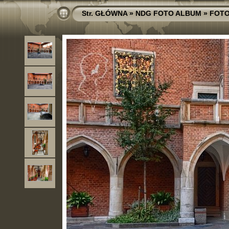
Str. GŁÓWNA
»
NDG FOTO ALBUM
»
FOTO