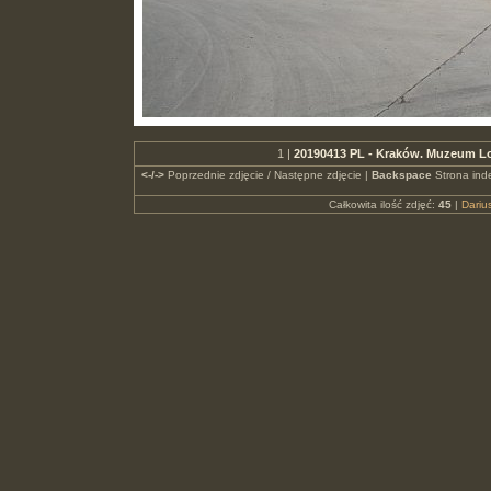
1 |
20190413 PL - Kraków. Muzeum Lo
<-/->
Poprzednie zdjęcie / Następne zdjęcie |
Backspace
Strona ind
Całkowita ilość zdjęć:
45
|
Dari