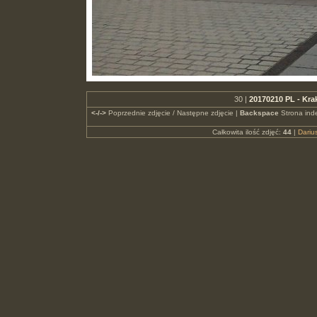
30 |
20170210 PL - Kr
<-/->
Poprzednie zdjęcie / Następne zdjęcie |
Backspace
Strona ind
Całkowita ilość zdjęć:
44
|
Dari