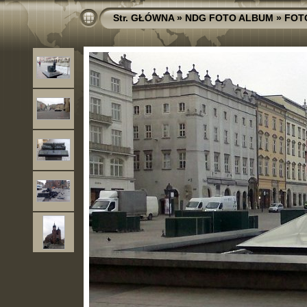
Str. GŁÓWNA
»
NDG FOTO ALBUM
»
FOT