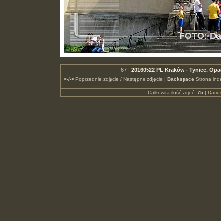
67 |
20160522 PL Kraków - Tyniec. Op
<-/->
Poprzednie zdjęcie / Następne zdjęcie |
Backspace
Strona ind
Całkowita ilość zdjęć:
75
|
Dari