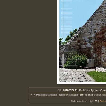
66 |
20160522 PL Kraków - Tyniec. Op
<-/->
Poprzednie zdjęcie / Następne zdjęcie |
Backspace
Strona ind
Całkowita ilość zdjęć:
75
|
Dari