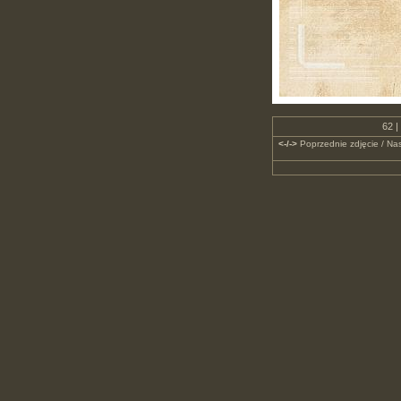
62 |
<-/->
Poprzednie zdjęcie / Nas