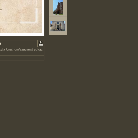
)
cja
Uruchom/zatrzymaj pokaz