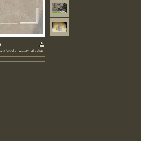
)
cja
Uruchom/zatrzymaj pokaz