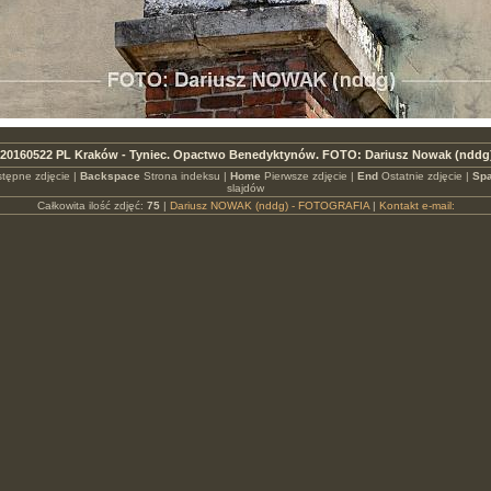
20160522 PL Kraków - Tyniec. Opactwo Benedyktynów. FOTO: Dariusz Nowak (nddg
tępne zdjęcie |
Backspace
Strona indeksu |
Home
Pierwsze zdjęcie |
End
Ostatnie zdjęcie |
Spa
slajdów
Całkowita ilość zdjęć:
75
|
Dariusz NOWAK (nddg) - FOTOGRAFIA
|
Kontakt e-mail: