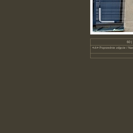
60 |
<-/->
Poprzednie zdjęcie / Nas