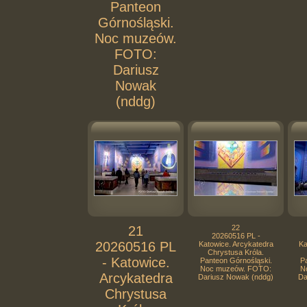
Panteon
Górnośląski.
Noc muzeów.
FOTO:
Dariusz
Nowak
(nddg)
21
22
20260516 PL -
20260516 PL
Katowice. Arcykatedra
Ka
Chrystusa Króla.
- Katowice.
Panteon Górnośląski.
Pa
Noc muzeów. FOTO:
N
Arcykatedra
Dariusz Nowak (nddg)
Da
Chrystusa