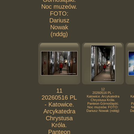
Noc muzeów.
FOTO:
Dariusz
Nowak
(nddg)
11
12
20260516 PL -
20260516 PL
Katowice. Arcykatedra
Ka
Chrystusa Króla.
- Katowice.
Panteon Górnośląski.
Pa
Noc muzeów. FOTO:
N
Arcykatedra
Dariusz Nowak (nddg)
Da
Chrystusa
Króla.
Panteon