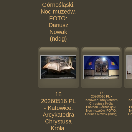
Górnośląski.
Noc muzeów.
FOTO:
Dariusz
Nowak
(nddg)
16
17
20260516 PL -
20260516 PL
Katowice. Arcykatedra
Ka
Chrystusa Króla.
- Katowice.
Panteon Górnośląski.
Pa
Noc muzeów. FOTO:
N
Arcykatedra
Dariusz Nowak (nddg)
Da
Chrystusa
Króla.