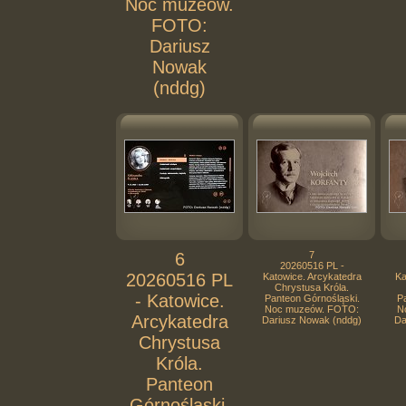
Noc muzeów.
FOTO:
Dariusz
Nowak
(nddg)
6
7
20260516 PL -
20260516 PL
Katowice. Arcykatedra
Ka
Chrystusa Króla.
- Katowice.
Panteon Górnośląski.
Pa
Noc muzeów. FOTO:
N
Arcykatedra
Dariusz Nowak (nddg)
Da
Chrystusa
Króla.
Panteon
Górnośląski.