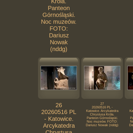
Króla.
Panteon
Górnośląski.
Noc muzeów.
FOTO:
Dariusz
Nowak
(nddg)
26
27
20260516 PL -
20260516 PL
Katowice. Arcykatedra
Ka
Chrystusa Króla.
- Katowice.
Panteon Górnośląski.
Pa
Noc muzeów. FOTO:
N
Arcykatedra
Dariusz Nowak (nddg)
Da
Chrystusa