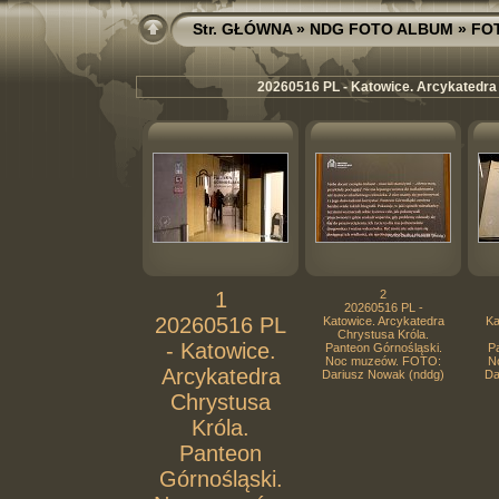
Str. GŁÓWNA
»
NDG FOTO ALBUM
»
FO
20260516 PL - Katowice. Arcykatedra
1
2
20260516 PL -
20260516 PL
Katowice. Arcykatedra
Ka
Chrystusa Króla.
- Katowice.
Panteon Górnośląski.
Pa
Noc muzeów. FOTO:
N
Arcykatedra
Dariusz Nowak (nddg)
Da
Chrystusa
Króla.
Panteon
Górnośląski.