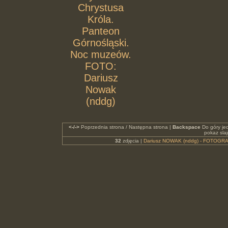
Chrystusa
Króla.
Panteon
Górnośląski.
Noc muzeów.
FOTO:
Dariusz
Nowak
(nddg)
<-/->
Poprzednia strona / Następna strona |
Backspace
Do góry je
pokaz sla
32
zdjęcia |
Dariusz NOWAK (nddg) - FOTOGRA