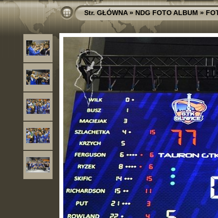
Str. GŁÓWNA
»
NDG FOTO ALBUM
»
FO