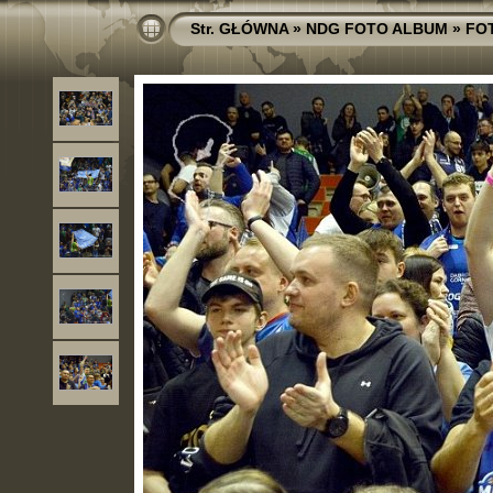
Str. GŁÓWNA
»
NDG FOTO ALBUM
»
FO