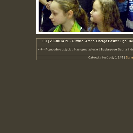
131 |
20230114 PL - Gliwice. Arena. Energa Basket Liga.
<-/->
Poprzednie zdjęcie / Następne zdjęcie |
Backspace
Strona ind
Całkowita ilość zdjęć:
145
|
Dari