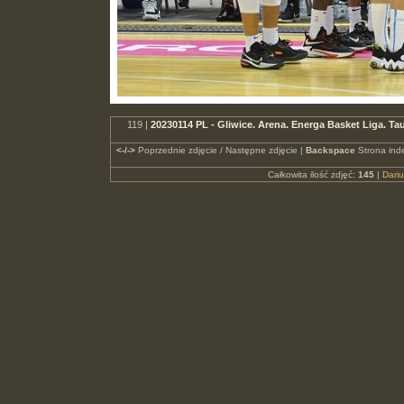
119 |
20230114 PL - Gliwice. Arena. Energa Basket Liga.
<-/->
Poprzednie zdjęcie / Następne zdjęcie |
Backspace
Strona ind
Całkowita ilość zdjęć:
145
|
Dari