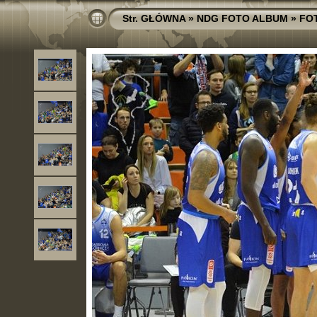
Str. GŁÓWNA
»
NDG FOTO ALBUM
»
FO