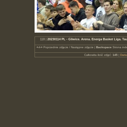
118 |
20230114 PL - Gliwice. Arena. Energa Basket Liga.
<-/->
Poprzednie zdjęcie / Następne zdjęcie |
Backspace
Strona ind
Całkowita ilość zdjęć:
145
|
Dari