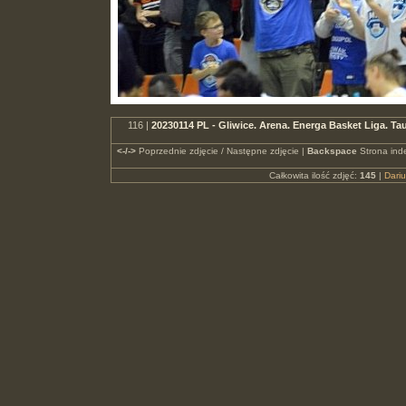
116 |
20230114 PL - Gliwice. Arena. Energa Basket Liga.
<-/->
Poprzednie zdjęcie / Następne zdjęcie |
Backspace
Strona ind
Całkowita ilość zdjęć:
145
|
Dari