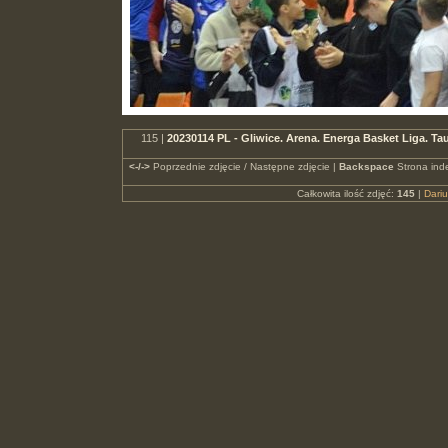
115 |
20230114 PL - Gliwice. Arena. Energa Basket Liga.
<-/->
Poprzednie zdjęcie / Następne zdjęcie |
Backspace
Strona ind
Całkowita ilość zdjęć:
145
|
Dari