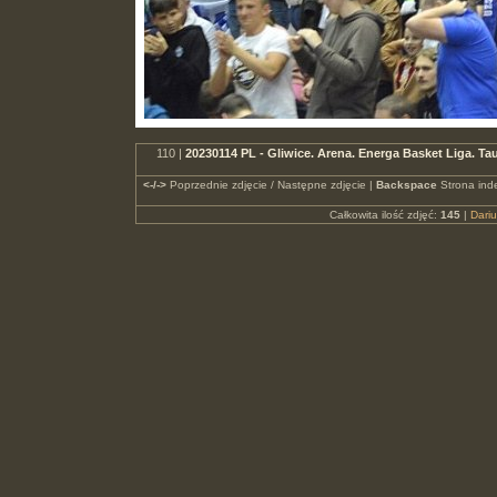
110 |
20230114 PL - Gliwice. Arena. Energa Basket Liga.
<-/->
Poprzednie zdjęcie / Następne zdjęcie |
Backspace
Strona ind
Całkowita ilość zdjęć:
145
|
Dari