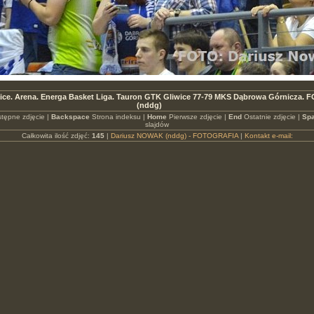
wice. Arena. Energa Basket Liga. Tauron GTK Gliwice 77-79 MKS Dąbrowa Górnicza. 
(nddg)
tępne zdjęcie |
Backspace
Strona indeksu |
Home
Pierwsze zdjęcie |
End
Ostatnie zdjęcie |
Spa
slajdów
Całkowita ilość zdjęć:
145
|
Dariusz NOWAK (nddg) - FOTOGRAFIA
|
Kontakt e-mail: