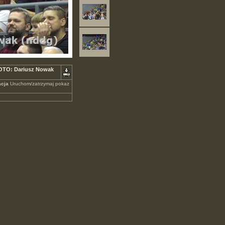
FOTO: Dariusz Nowak
cja
Uruchom/zatrzymaj pokaz