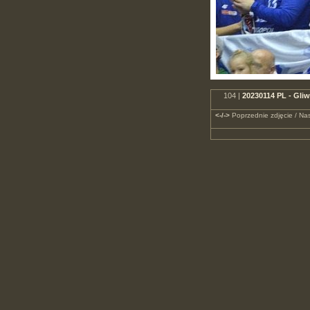
104 |
20230114 PL - Gli
<-/->
Poprzednie zdjęcie / Nas