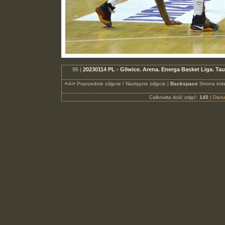
96 |
20230114 PL - Gliwice. Arena. Energa Basket Liga. 
<-/->
Poprzednie zdjęcie / Następne zdjęcie |
Backspace
Strona ind
Całkowita ilość zdjęć:
145
|
Dari