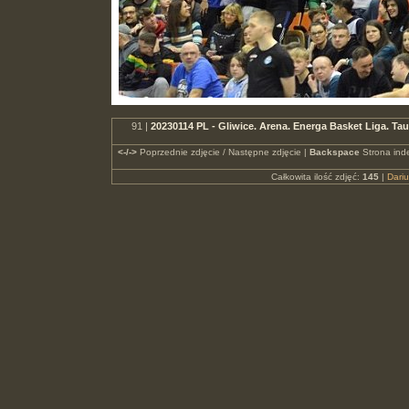
91 |
20230114 PL - Gliwice. Arena. Energa Basket Liga. 
<-/->
Poprzednie zdjęcie / Następne zdjęcie |
Backspace
Strona ind
Całkowita ilość zdjęć:
145
|
Dari