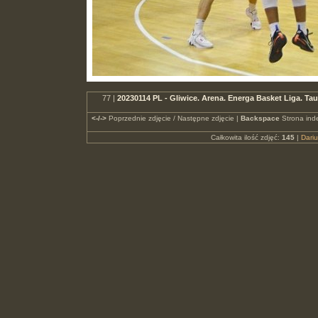
77 |
20230114 PL - Gliwice. Arena. Energa Basket Liga. 
<-/->
Poprzednie zdjęcie / Następne zdjęcie |
Backspace
Strona ind
Całkowita ilość zdjęć:
145
|
Dari