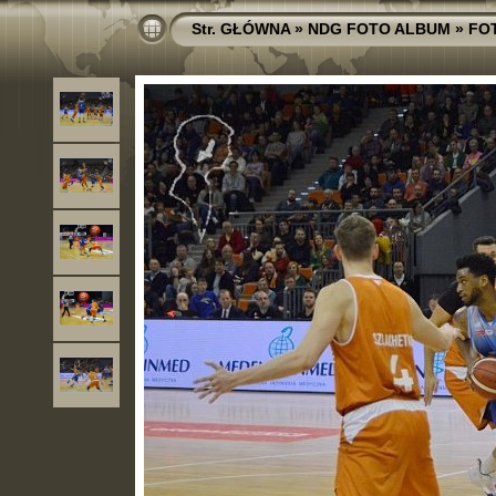
Str. GŁÓWNA
»
NDG FOTO ALBUM
»
FO