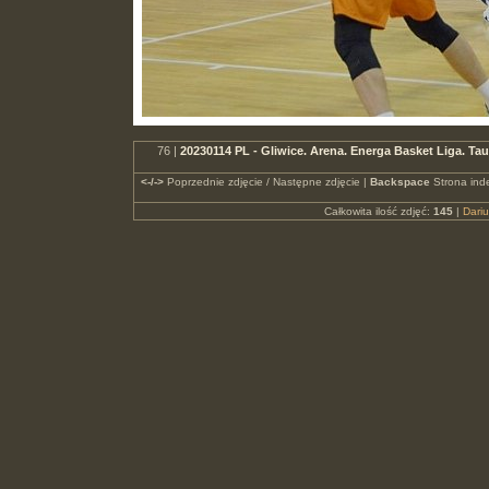
76 |
20230114 PL - Gliwice. Arena. Energa Basket Liga. 
<-/->
Poprzednie zdjęcie / Następne zdjęcie |
Backspace
Strona ind
Całkowita ilość zdjęć:
145
|
Dari