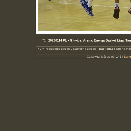
71 |
20230114 PL - Gliwice. Arena. Energa Basket Liga. 
<-/->
Poprzednie zdjęcie / Następne zdjęcie |
Backspace
Strona ind
Całkowita ilość zdjęć:
145
|
Dari