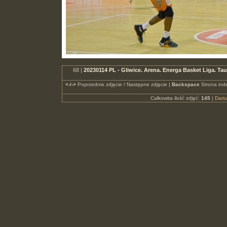
68 |
20230114 PL - Gliwice. Arena. Energa Basket Liga. 
<-/->
Poprzednie zdjęcie / Następne zdjęcie |
Backspace
Strona ind
Całkowita ilość zdjęć:
145
|
Dari