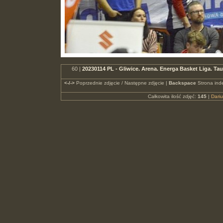
60 |
20230114 PL - Gliwice. Arena. Energa Basket Liga. 
<-/->
Poprzednie zdjęcie / Następne zdjęcie |
Backspace
Strona ind
Całkowita ilość zdjęć:
145
|
Dari