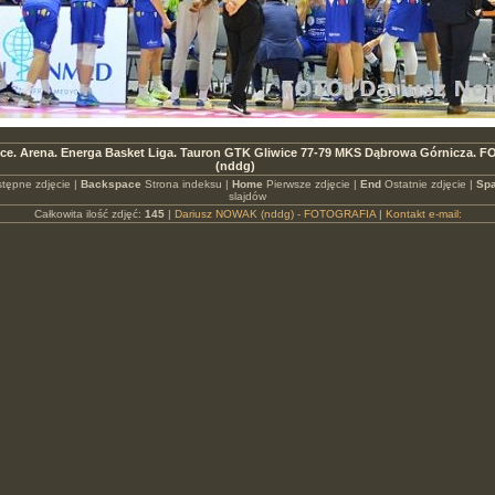
ice. Arena. Energa Basket Liga. Tauron GTK Gliwice 77-79 MKS Dąbrowa Górnicza. 
(nddg)
tępne zdjęcie |
Backspace
Strona indeksu |
Home
Pierwsze zdjęcie |
End
Ostatnie zdjęcie |
Spa
slajdów
Całkowita ilość zdjęć:
145
|
Dariusz NOWAK (nddg) - FOTOGRAFIA
|
Kontakt e-mail: