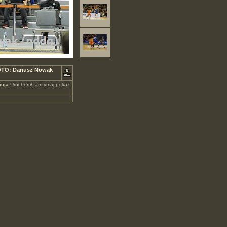
FOTO: Dariusz Nowak
cja
Uruchom/zatrzymaj pokaz