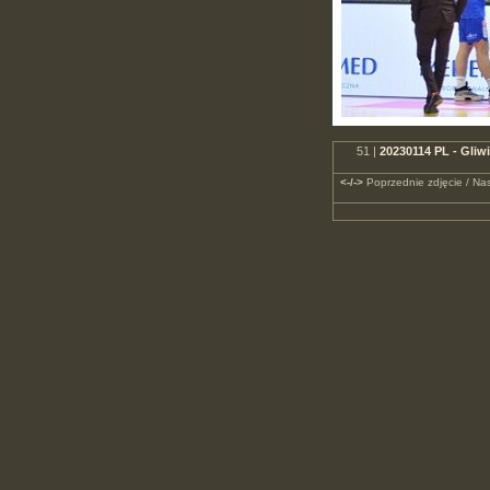
51 |
20230114 PL - Gliw
<-/->
Poprzednie zdjęcie / Nas