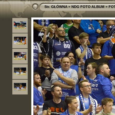
Str. GŁÓWNA
»
NDG FOTO ALBUM
»
FO