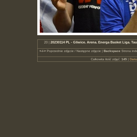
20 |
20230114 PL - Gliwice. Arena. Energa Basket Liga. 
<-/->
Poprzednie zdjęcie / Następne zdjęcie |
Backspace
Strona ind
Całkowita ilość zdjęć:
145
|
Dari