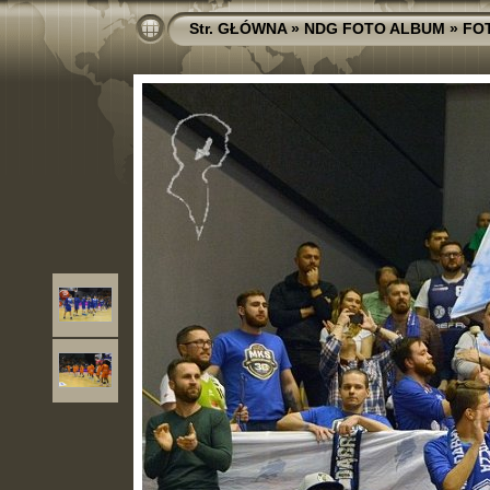
Str. GŁÓWNA
»
NDG FOTO ALBUM
»
FO