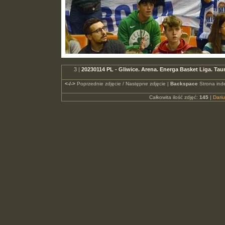
3 |
20230114 PL - Gliwice. Arena. Energa Basket Liga. 
<-/->
Poprzednie zdjęcie / Następne zdjęcie |
Backspace
Strona ind
Całkowita ilość zdjęć:
145
|
Dari