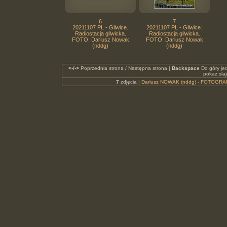
6
7
20211107 PL - Gliwice.
20211107 PL - Gliwice.
Radiostacja gliwicka.
Radiostacja gliwicka.
FOTO: Dariusz Nowak
FOTO: Dariusz Nowak
(nddg)
(nddg)
<-/->
Poprzednia strona / Następna strona |
Backspace
Do góry je
pokaz sla
7
zdjęcia |
Dariusz NOWAK (nddg) - FOTOGRA