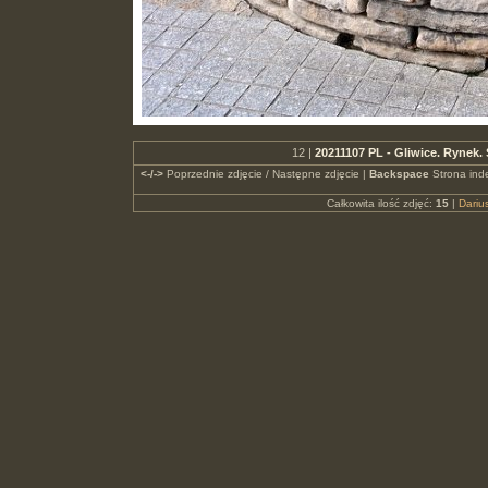
12 |
20211107 PL - Gliwice. Rynek
<-/->
Poprzednie zdjęcie / Następne zdjęcie |
Backspace
Strona ind
Całkowita ilość zdjęć:
15
|
Dari