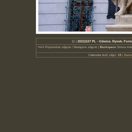
11 |
20211107 PL - Gliwice. Rynek. Fo
<-/->
Poprzednie zdjęcie / Następne zdjęcie |
Backspace
Strona ind
Całkowita ilość zdjęć:
15
|
Dari