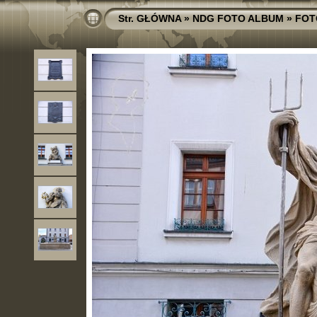
Str. GŁÓWNA
»
NDG FOTO ALBUM
»
FOT