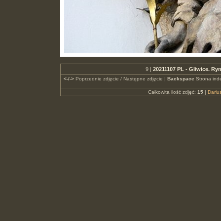
9 |
20211107 PL - Gliwice. R
<-/->
Poprzednie zdjęcie / Następne zdjęcie |
Backspace
Strona ind
Całkowita ilość zdjęć:
15
|
Dari