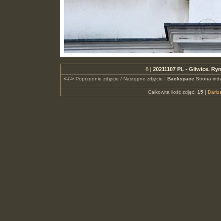
8 |
20211107 PL - Gliwice. R
<-/->
Poprzednie zdjęcie / Następne zdjęcie |
Backspace
Strona ind
Całkowita ilość zdjęć:
15
|
Dari