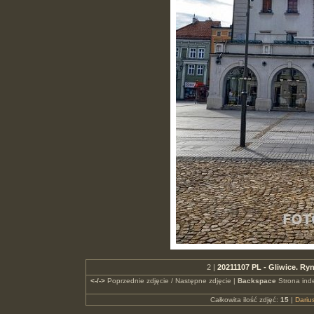
2 |
20211107 PL - Gliwice. R
<-/->
Poprzednie zdjęcie / Następne zdjęcie |
Backspace
Strona ind
Całkowita ilość zdjęć:
15
|
Dari