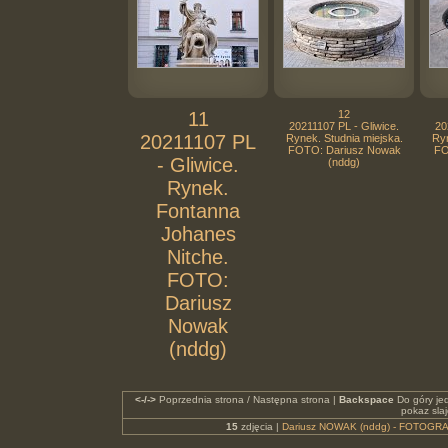
11
12
20211107 PL - Gliwice.
20
20211107 PL
Rynek. Studnia miejska.
Ryn
FOTO: Dariusz Nowak
FO
- Gliwice.
(nddg)
Rynek.
Fontanna
Johanes
Nitche.
FOTO:
Dariusz
Nowak
(nddg)
<-/->
Poprzednia strona / Następna strona |
Backspace
Do góry je
pokaz sla
15
zdjęcia |
Dariusz NOWAK (nddg) - FOTOGRA