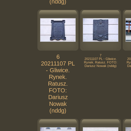
(nddg)
6
7
20211107 PL - Gliwice.
20
20211107 PL
Rynek. Ratusz. FOTO:
Ry
Dariusz Nowak (nddg)
Da
- Gliwice.
Rynek.
Ratusz.
FOTO:
Dariusz
Nowak
(nddg)