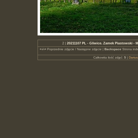
2 |
20211107 PL - Gliwice. Zamek Piastowski -
<-/->
Poprzednie zdjęcie / Następne zdjęcie |
Backspace
Strona ind
Całkowita ilość zdjęć:
5
|
Dariu