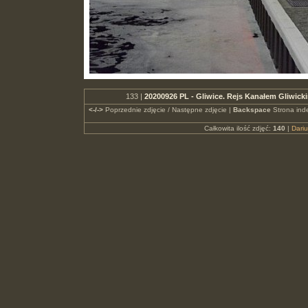
133 |
20200926 PL - Gliwice. Rejs Kanałem Gliwick
<-/->
Poprzednie zdjęcie / Następne zdjęcie |
Backspace
Strona ind
Całkowita ilość zdjęć:
140
|
Dari