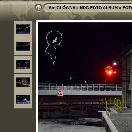
Str. GŁÓWNA
»
NDG FOTO ALBUM
»
FOT