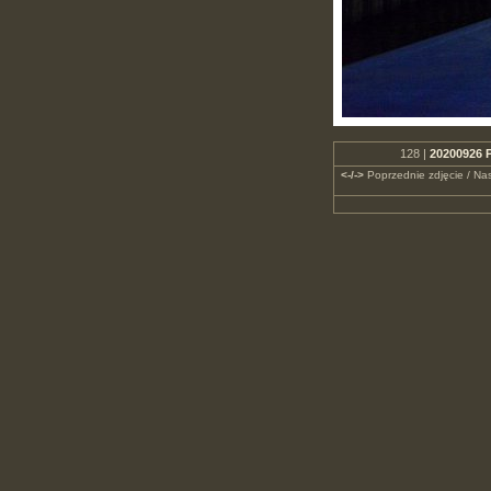
128 |
20200926 P
<-/->
Poprzednie zdjęcie / Nas