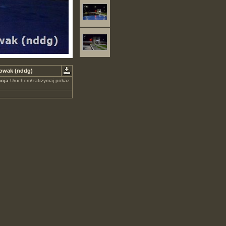
Nowak (nddg)
cja
Uruchom/zatrzymaj pokaz