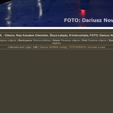
L - Gliwice. Rejs Kanałem Gliwickim. Śluza Łabędy. XI Indrustriada. FOTO: Dariusz 
tępne zdjęcie |
Backspace
Strona indeksu |
Home
Pierwsze zdjęcie |
End
Ostatnie zdjęcie |
Spa
slajdów
Całkowita ilość zdjęć:
140
|
Dariusz NOWAK (nddg) - FOTOGRAFIA
|
Kontakt e-mail: