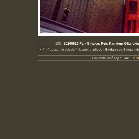
103 |
20200926 PL - Gliwice. Rejs Kanałem Gliwicki
<-/->
Poprzednie zdjęcie / Następne zdjęcie |
Backspace
Strona ind
Całkowita ilość zdjęć:
140
|
Dari