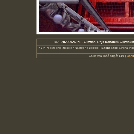
102 |
20200926 PL - Gliwice. Rejs Kanałem Gliwicki
<-/->
Poprzednie zdjęcie / Następne zdjęcie |
Backspace
Strona ind
Całkowita ilość zdjęć:
140
|
Dari