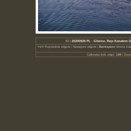
92 |
20200926 PL - Gliwice. Rejs Kanałem G
<-/->
Poprzednie zdjęcie / Następne zdjęcie |
Backspace
Strona ind
Całkowita ilość zdjęć:
140
|
Dari