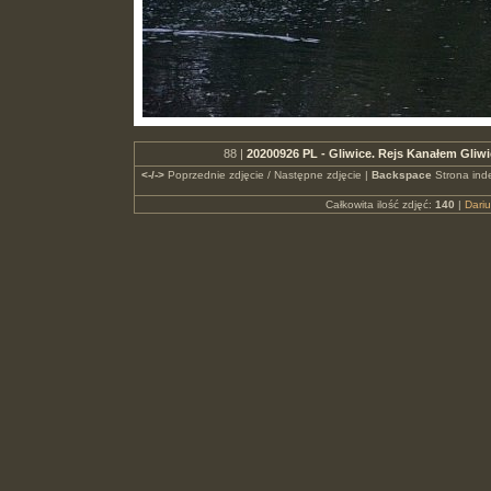
88 |
20200926 PL - Gliwice. Rejs Kanałem Gliw
<-/->
Poprzednie zdjęcie / Następne zdjęcie |
Backspace
Strona ind
Całkowita ilość zdjęć:
140
|
Dari