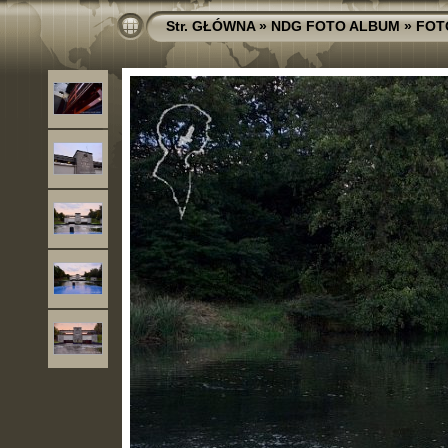
Str. GŁÓWNA
»
NDG FOTO ALBUM
»
FOT