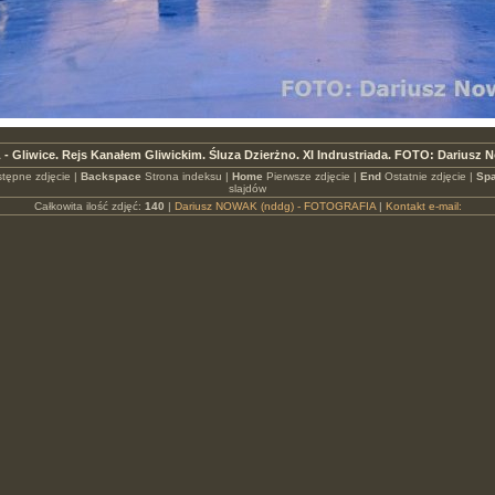
 - Gliwice. Rejs Kanałem Gliwickim. Śluza Dzierżno. XI Indrustriada. FOTO: Dariusz
tępne zdjęcie |
Backspace
Strona indeksu |
Home
Pierwsze zdjęcie |
End
Ostatnie zdjęcie |
Spa
slajdów
Całkowita ilość zdjęć:
140
|
Dariusz NOWAK (nddg) - FOTOGRAFIA
|
Kontakt e-mail: