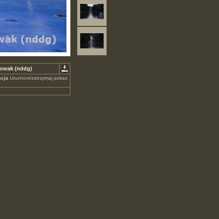
 Nowak (nddg)
cja
Uruchom/zatrzymaj pokaz