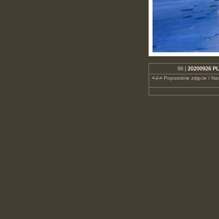
86 |
20200926 PL
<-/->
Poprzednie zdjęcie / Nas