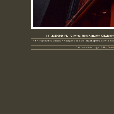
83 |
20200926 PL - Gliwice. Rejs Kanałem Gliwickim
<-/->
Poprzednie zdjęcie / Następne zdjęcie |
Backspace
Strona ind
Całkowita ilość zdjęć:
140
|
Dari