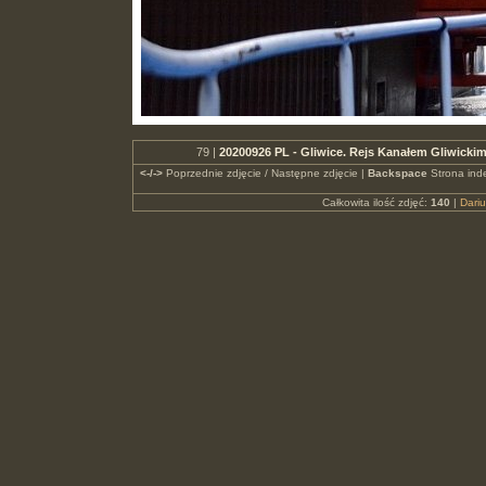
79 |
20200926 PL - Gliwice. Rejs Kanałem Gliwickim
<-/->
Poprzednie zdjęcie / Następne zdjęcie |
Backspace
Strona ind
Całkowita ilość zdjęć:
140
|
Dari