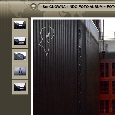
Str. GŁÓWNA
»
NDG FOTO ALBUM
»
FOT