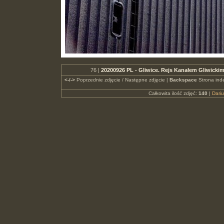
76 |
20200926 PL - Gliwice. Rejs Kanałem Gliwickim
<-/->
Poprzednie zdjęcie / Następne zdjęcie |
Backspace
Strona ind
Całkowita ilość zdjęć:
140
|
Dari