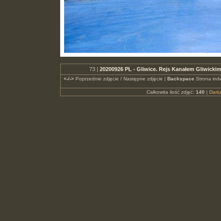
73 |
20200926 PL - Gliwice. Rejs Kanałem Gliwickim
<-/->
Poprzednie zdjęcie / Następne zdjęcie |
Backspace
Strona ind
Całkowita ilość zdjęć:
140
|
Dari