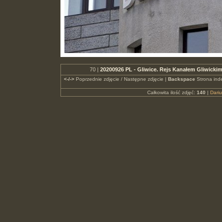
70 |
20200926 PL - Gliwice. Rejs Kanałem Gliwickim
<-/->
Poprzednie zdjęcie / Następne zdjęcie |
Backspace
Strona ind
Całkowita ilość zdjęć:
140
|
Dari