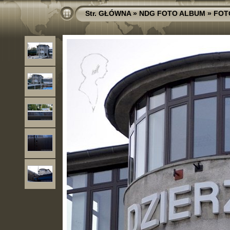
Str. GŁÓWNA
»
NDG FOTO ALBUM
»
FOT