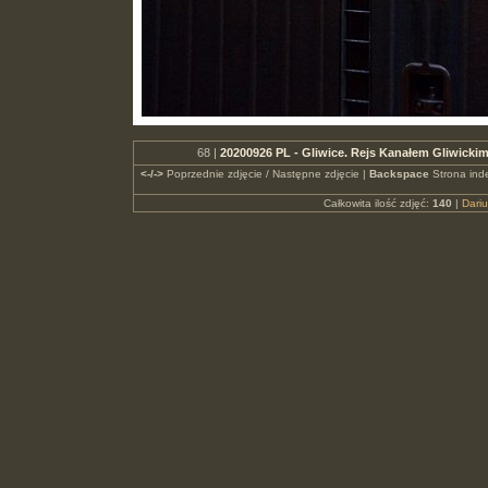
68 |
20200926 PL - Gliwice. Rejs Kanałem Gliwickim
<-/->
Poprzednie zdjęcie / Następne zdjęcie |
Backspace
Strona ind
Całkowita ilość zdjęć:
140
|
Dari