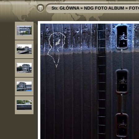
Str. GŁÓWNA
»
NDG FOTO ALBUM
»
FOT